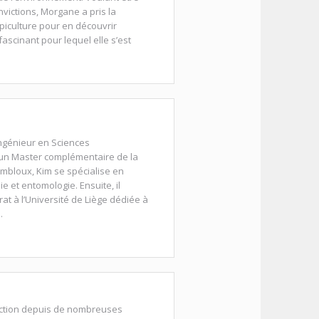
victions, Morgane a pris la
piculture pour en découvrir
ascinant pour lequel elle s’est
Ingénieur en Sciences
un Master complémentaire de la
embloux, Kim se spécialise en
e et entomologie. Ensuite, il
at à l’Université de Liège dédiée à
.
rection depuis de nombreuses