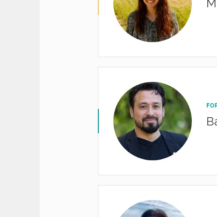
M
FO
B