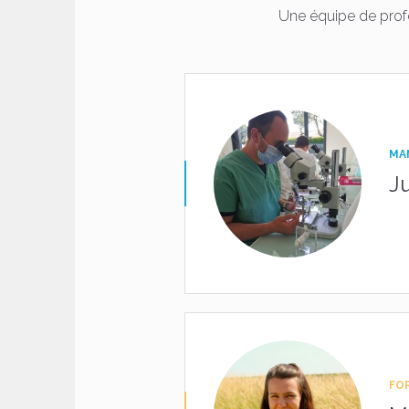
Une équipe de profe
MA
J
FO