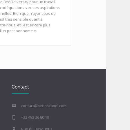
de BeeOdiversity pour un travail
en adéquation avec ses aspirations
nelles. Bien que n’ayant pas de
est très sensible quant à
tre-nous, et l'est encore plus
d’un petit bonhomme.
Contact
contact@beeoschool.com
+32 493 36 80 19
Rue du Bosquet 3,