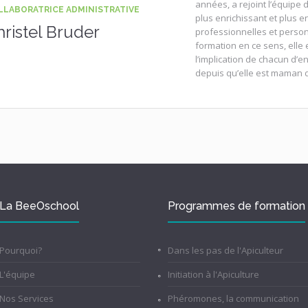
années, a rejoint l’équipe 
LLABORATRICE ADMINISTRATIVE
plus enrichissant et plus 
hristel Bruder
professionnelles et person
formation en ce sens, elle 
l’implication de chacun d’en
depuis qu’elle est maman 
La BeeOschool
Programmes de formation
Pourquoi?
Dans les pas de l'Apiculteur
L'équipe
Initiation à l'Apiculture
Nos Services
Phéromones, la communication