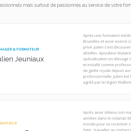
ssionnels mais surtout de passionnés au service de votre format
Après une formation médical
Bruxelles et avoir exercé
privé. Julien s'est découv
NAGER & FORMATEUR
abeilles. Apiculteur titulai
ulien Jeuniaux
spécialisation en élevage 
et installé comme professi
de gelée royale depuis avr
professionnelle. Julien est
agréé par la région Wallon
Après avoir obtenu son mast
années dans le notariat, M
RMATRICE
monde pour se recentrer su
faite : travailler au contac