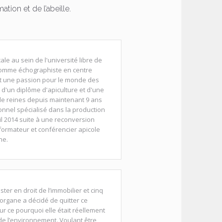
ion et de l’abeille.
e au sein de l'université libre de
 comme échographiste en centre
ert une passion pour le monde des
re d'un diplôme d'apiculture et d'une
de reines depuis maintenant 9 ans
onnel spécialisé dans la production
il 2014 suite à une reconversion
 formateur et conférencier apicole
ne.
er en droit de l’immobilier et cinq
organe a décidé de quitter ce
r ce pourquoi elle était réellement
t de l’environnement. Voulant être