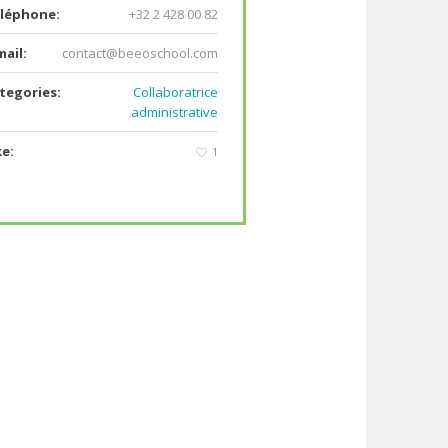
léphone:
+32 2 428 00 82
mail:
contact@beeoschool.com
tegories:
Collaboratrice
administrative
ke:
1