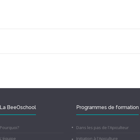
La BeeOschool
Programmes de formation
Pourquoi?
Dans les pas de l'Apiculteur
L'équipe
Initiation à l'Apiculture